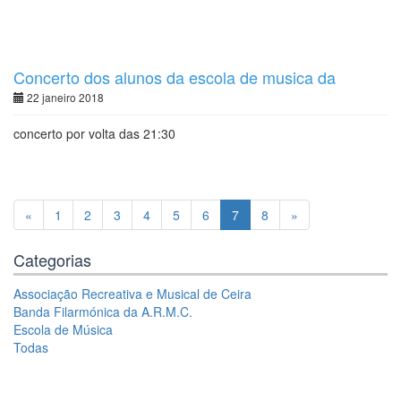
Concerto dos alunos da escola de musica da
A.R.M.C
22 janeiro 2018
concerto por volta das 21:30
«
1
2
3
4
5
6
7
8
»
Categorias
Associação Recreativa e Musical de Ceira
Banda Filarmónica da A.R.M.C.
Escola de Música
Todas